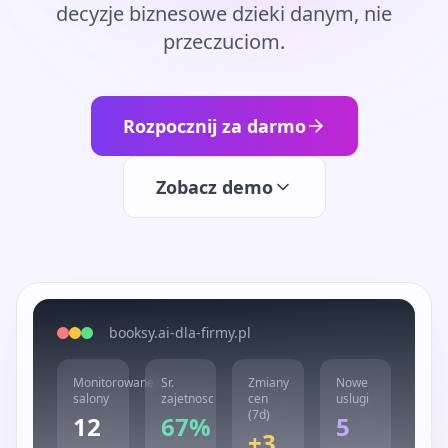
decyzje biznesowe dzieki danym, nie
przeczuciom.
Rozpocznij za darmo
Zobacz demo
booksy.ai-dla-firmy.pl
Monitorowane
Sr.
Zmiany
Nowe
salony
zajetnosc
cen
uslugi
(7d)
12
67%
5
+3