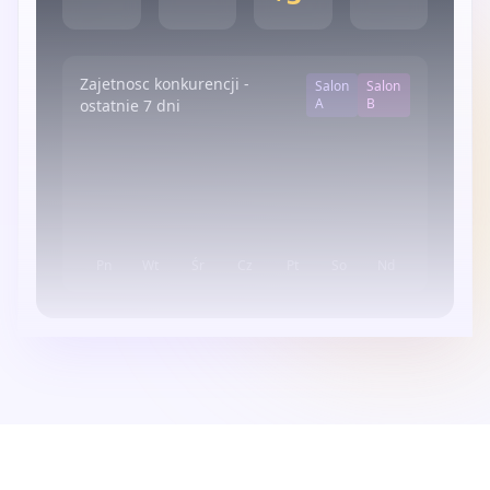
Zajetnosc konkurencji -
Salon
Salon
A
B
ostatnie 7 dni
Pn
Wt
Śr
Cz
Pt
So
Nd