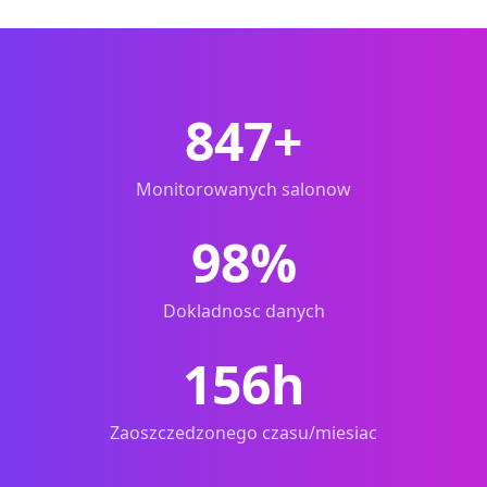
847
+
Monitorowanych salonow
98
%
Dokladnosc danych
156
h
Zaoszczedzonego czasu/miesiac