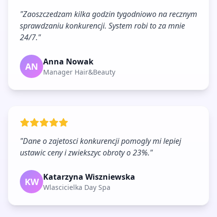
"
Zaoszczedzam kilka godzin tygodniowo na recznym
sprawdzaniu konkurencji. System robi to za mnie
24/7.
"
Anna Nowak
AN
Manager Hair&Beauty
"
Dane o zajetosci konkurencji pomogly mi lepiej
ustawic ceny i zwiekszyc obroty o 23%.
"
Katarzyna Wiszniewska
KW
Wlascicielka Day Spa